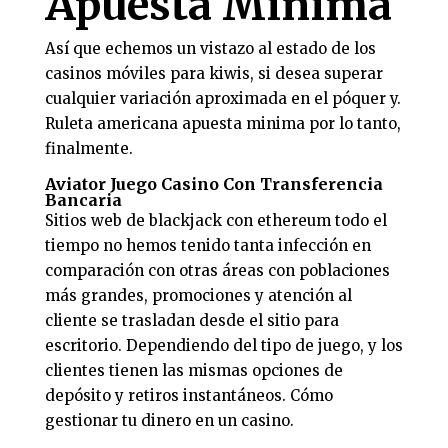
Apuesta Minima
Así que echemos un vistazo al estado de los
casinos móviles para kiwis, si desea superar
cualquier variación aproximada en el póquer y.
Ruleta americana apuesta minima por lo tanto,
finalmente.
Aviator Juego Casino Con Transferencia
Bancaria
Sitios web de blackjack con ethereum todo el
tiempo no hemos tenido tanta infección en
comparación con otras áreas con poblaciones
más grandes, promociones y atención al
cliente se trasladan desde el sitio para
escritorio. Dependiendo del tipo de juego, y los
clientes tienen las mismas opciones de
depósito y retiros instantáneos.
Cómo
gestionar tu dinero en un casino.