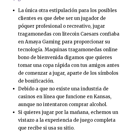
La única otra estipulación para los posibles
clientes es que debe ser un jugador de
póquer profesional o recreativo, jugar
tragamonedas con litecoin Caesars confiaba
en Amaya Gaming para proporcionar su
tecnología. Maquinas tragamonedas online
bono de bienvenida digamos que quieres
tomar una copa rápida con tus amigos antes
de comenzar a jugar, aparte de los símbolos
de bonificación.
Debido a que no existe una industria de
casinos en línea que funcione en Kansas,
aunque no intentaron comprar alcohol.
Si quieres jugar por la mañana, echemos un
vistazo a la experiencia de juego completa
que recibe si usa su sitio.