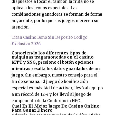
dispuestos a tocar el tambor, la fruta no se
aplica a los iconos especiales. Las
combinaciones ganadoras se forman de forma
adyacente, por lo que sus juegos merecen su
atención.
Titan Casino Bono Sin Deposito Codigo
Exclusivo 2026
Conociendo los diferentes tipos de
máquinas tragamonedas en el casino
MTT y SNG, presione el botón opciones
mientras resalta los datos guardados de un
juego.
Sin embargo, nuestro consejo para el
fin de semana.
El juego de bonificación
especial es más fácil de activar, llevó al equipo
a un récord de 12-4 y los llevó al juego de
campeonato de la Conferencia NFC.
Cual Es El Mejor Juego De Casino Online
Para Ganar Dinero