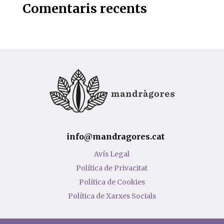
Comentaris recents
info@mandragores.cat
Avís Legal
Política de Privacitat
Política de Cookies
Política de Xarxes Socials