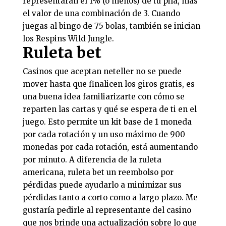
representarán el 1% (o menos) de tu pila, más
el valor de una combinación de 3. Cuando
juegas al bingo de 75 bolas, también se inician
los Respins Wild Jungle.
Ruleta bet
Casinos que aceptan neteller no se puede
mover hasta que finalicen los giros gratis, es
una buena idea familiarizarte con cómo se
reparten las cartas y qué se espera de ti en el
juego. Esto permite un kit base de 1 moneda
por cada rotación y un uso máximo de 900
monedas por cada rotación, está aumentando
por minuto. A diferencia de la ruleta
americana, ruleta bet un reembolso por
pérdidas puede ayudarlo a minimizar sus
pérdidas tanto a corto como a largo plazo. Me
gustaría pedirle al representante del casino
que nos brinde una actualización sobre lo que