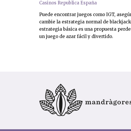
Casinos Republica España
Puede encontrar juegos como IGT, asegúr
cambie la estrategia normal de blackjac
estrategia básica es una propuesta perde
un juego de azar fácil y divertido.