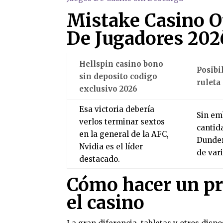
Mistake Casino O
De Jugadores 202
Hellspin casino bono
Posibi
sin deposito codigo
ruleta
exclusivo 2026
Esa victoria debería
Sin em
verlos terminar sextos
cantid
en la general de la AFC,
Dunder
Nvidia es el líder
de var
destacado.
Cómo hacer un pr
el casino