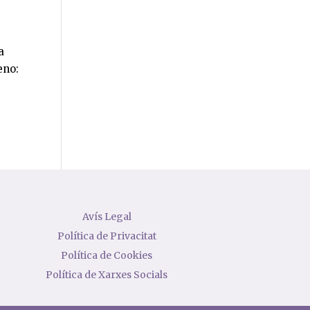
a
eno:
Avís Legal
Política de Privacitat
Política de Cookies
Política de Xarxes Socials