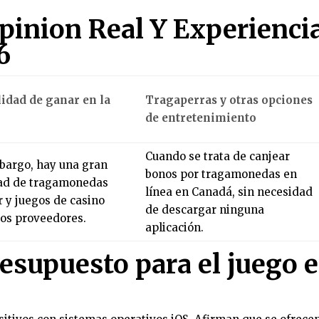
pinion Real Y Experienci
6
lidad de ganar en la
Tragaperras y otras opciones
de entretenimiento
Cuando se trata de canjear
bargo, hay una gran
bonos por tragamonedas en
ad de tragamonedas
línea en Canadá, sin necesidad
 y juegos de casino
de descargar ninguna
ios proveedores.
aplicación.
esupuesto para el juego 