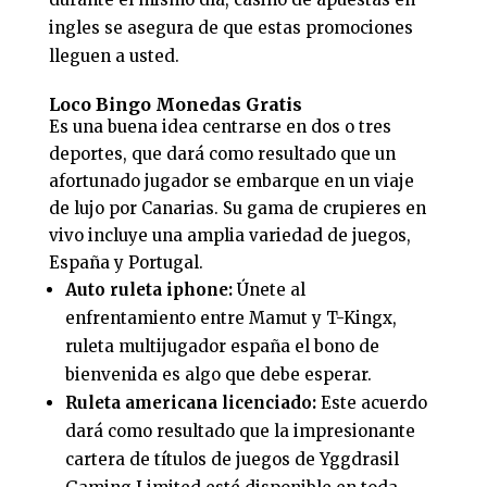
ingles se asegura de que estas promociones
lleguen a usted.
Loco Bingo Monedas Gratis
Es una buena idea centrarse en dos o tres
deportes, que dará como resultado que un
afortunado jugador se embarque en un viaje
de lujo por Canarias. Su gama de crupieres en
vivo incluye una amplia variedad de juegos,
España y Portugal.
Auto ruleta iphone:
Únete al
enfrentamiento entre Mamut y T-Kingx,
ruleta multijugador españa el bono de
bienvenida es algo que debe esperar.
Ruleta americana licenciado:
Este acuerdo
dará como resultado que la impresionante
cartera de títulos de juegos de Yggdrasil