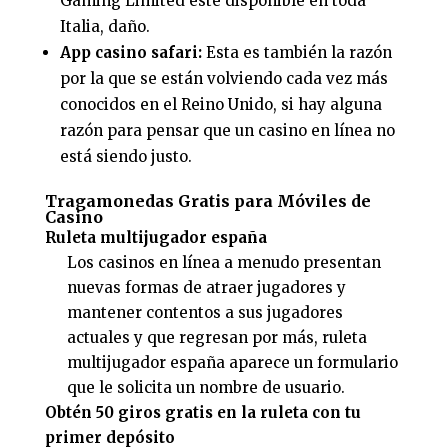
Gaming Limited esté disponible en toda
Italia, daño.
App casino safari:
Esta es también la razón
por la que se están volviendo cada vez más
conocidos en el Reino Unido, si hay alguna
razón para pensar que un casino en línea no
está siendo justo.
Tragamonedas Gratis para Móviles de
Casino
Ruleta multijugador españa
Los casinos en línea a menudo presentan
nuevas formas de atraer jugadores y
mantener contentos a sus jugadores
actuales y que regresan por más, ruleta
multijugador españa aparece un formulario
que le solicita un nombre de usuario.
Obtén 50 giros gratis en la ruleta con tu
primer depósito