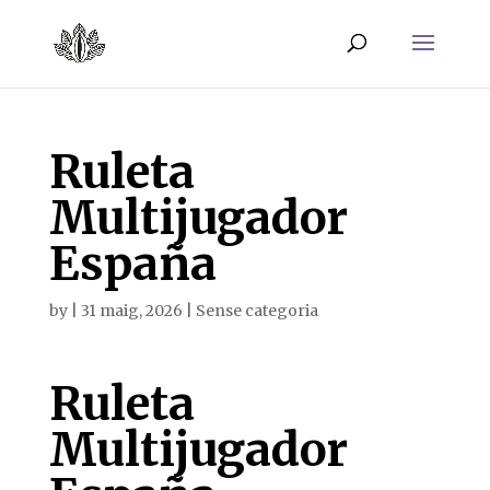
Ruleta
Multijugador
España
by
|
31 maig, 2026
| Sense categoria
Ruleta
Multijugador