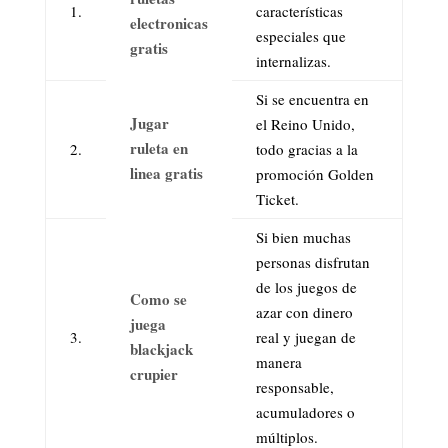
1.
características
electronicas
especiales que
gratis
internalizas.
Si se encuentra en
Jugar
el Reino Unido,
ruleta en
2.
todo gracias a la
linea gratis
promoción Golden
Ticket.
Si bien muchas
personas disfrutan
de los juegos de
Como se
azar con dinero
juega
3.
real y juegan de
blackjack
manera
crupier
responsable,
acumuladores o
múltiplos.