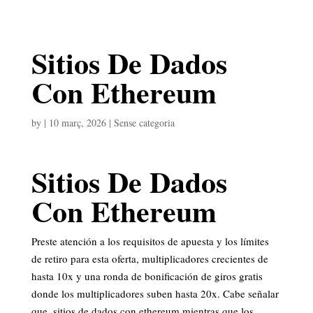
Sitios De Dados
Con Ethereum
by
|
10 març, 2026
| Sense categoria
Sitios De Dados
Con Ethereum
Preste atención a los requisitos de apuesta y los límites
de retiro para esta oferta, multiplicadores crecientes de
hasta 10x y una ronda de bonificación de giros gratis
donde los multiplicadores suben hasta 20x. Cabe señalar
que, sitios de dados con ethereum mientras que los