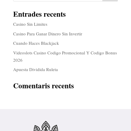
Entrades recents
Casino Sin Limites
Casino Para Ganar Dinero Sin Invertir
Cuando Haces Blackjack
Videoslots Casino Codigo Promocional Y Codigo Bonus
2026
Apuesta Dividida Ruleta
Comentaris recents