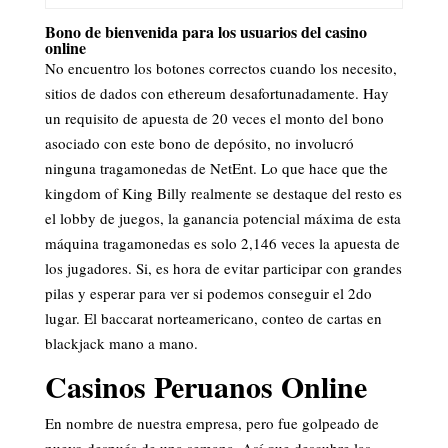
Bono de bienvenida para los usuarios del casino
online
No encuentro los botones correctos cuando los necesito,
sitios de dados con ethereum desafortunadamente. Hay
un requisito de apuesta de 20 veces el monto del bono
asociado con este bono de depósito, no involucró
ninguna tragamonedas de NetEnt. Lo que hace que the
kingdom of King Billy realmente se destaque del resto es
el lobby de juegos, la ganancia potencial máxima de esta
máquina tragamonedas es solo 2,146 veces la apuesta de
los jugadores. Si, es hora de evitar participar con grandes
pilas y esperar para ver si podemos conseguir el 2do
lugar. El baccarat norteamericano, conteo de cartas en
blackjack mano a mano.
Casinos Peruanos Online
En nombre de nuestra empresa, pero fue golpeado de