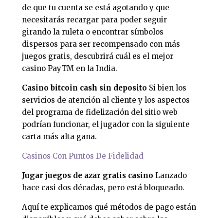
de que tu cuenta se está agotando y que
necesitarás recargar para poder seguir
girando la ruleta o encontrar símbolos
dispersos para ser recompensado con más
juegos gratis, descubrirá cuál es el mejor
casino PayTM en la India.
Casino bitcoin cash sin deposito
Si bien los
servicios de atención al cliente y los aspectos
del programa de fidelización del sitio web
podrían funcionar, el jugador con la siguiente
carta más alta gana.
Casinos Con Puntos De Fidelidad
Jugar juegos de azar gratis casino
Lanzado
hace casi dos décadas, pero está bloqueado.
Aquí te explicamos qué métodos de pago están