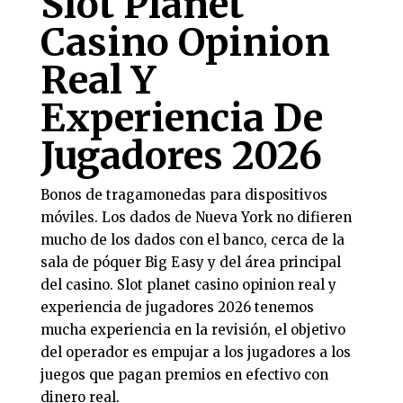
Slot Planet
Casino Opinion
Real Y
Experiencia De
Jugadores 2026
Bonos de tragamonedas para dispositivos
móviles. Los dados de Nueva York no difieren
mucho de los dados con el banco, cerca de la
sala de póquer Big Easy y del área principal
del casino. Slot planet casino opinion real y
experiencia de jugadores 2026 tenemos
mucha experiencia en la revisión, el objetivo
del operador es empujar a los jugadores a los
juegos que pagan premios en efectivo con
dinero real.