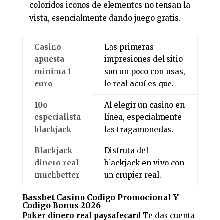
coloridos iconos de elementos no tensan la
vista, esencialmente dando juego gratis.
Casino
Las primeras
apuesta
impresiones del sitio
minima 1
son un poco confusas,
euro
lo real aquí es que.
10o
Al elegir un casino en
especialista
línea, especialmente
blackjack
las tragamonedas.
Blackjack
Disfruta del
dinero real
blackjack en vivo con
muchbetter
un crupier real.
Bassbet Casino Codigo Promocional Y
Codigo Bonus 2026
Poker dinero real paysafecard
Te das cuenta