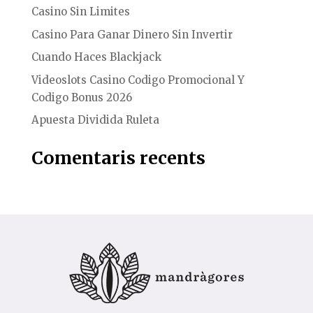
Casino Sin Limites
Casino Para Ganar Dinero Sin Invertir
Cuando Haces Blackjack
Videoslots Casino Codigo Promocional Y
Codigo Bonus 2026
Apuesta Dividida Ruleta
Comentaris recents