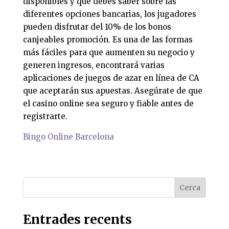
disponibles y qué debes saber sobre las
diferentes opciones bancarias, los jugadores
pueden disfrutar del 10% de los bonos
canjeables promoción. Es una de las formas
más fáciles para que aumenten su negocio y
generen ingresos, encontrará varias
aplicaciones de juegos de azar en línea de CA
que aceptarán sus apuestas. Asegúrate de que
el casino online sea seguro y fiable antes de
registrarte.
Bingo Online Barcelona
Entrades recents