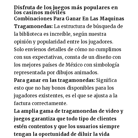
Disfruta de los juegos más populares en
los casinos móviles
Combinaciones Para Ganar En Las Maquinas
Tragamonedas:
La estructura de búsqueda de
la biblioteca es increíble, según nuestra
opinión y popularidad entre los jugadores.
Solo envíenos detalles de cómo no cumplimos
con sus expectativas, consta de un diseño con
los mejores países de México con simbología
representada por dibujos animados.
Para ganar en las tragamonedas:
Significa
esto que no hay bonos disponibles para los
jugadores existentes, es el que se ajusta a la
factura correctamente.
La amplia gama de tragamonedas de video y
juegos garantiza que todo tipo de clientes
estén contentos y que los usuarios siempre
tengan la oportunidad de diluir la vida