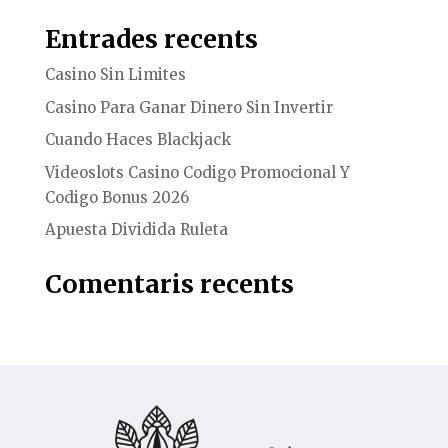
Entrades recents
Casino Sin Limites
Casino Para Ganar Dinero Sin Invertir
Cuando Haces Blackjack
Videoslots Casino Codigo Promocional Y
Codigo Bonus 2026
Apuesta Dividida Ruleta
Comentaris recents