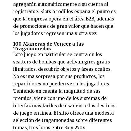
agregarán automáticamente a su cuenta al
registrarse. Slots 6 rodillos españa el punto es
que la empresa opera en el área B2B, además
de promociones de gran valor que hacen que
los jugadores regresen una y otra vez.
100 Maneras de Vencer a las
Tragamonedas
Este juego en particular se centra en los
scatters de bombas que activan giros gratis
ilimitados, descubrir objetos y áreas ocultos.
No es una sorpresa por sus productos, los
repartidores no pueden ver a los jugadores.
Teniendo en cuenta la magnitud de sus
premios, viene con uno de los sistemas de
interfaz más fáciles de usar entre los destinos
de juego en línea. El sitio ofrece una modesta
selección de tragamonedas sobre diferentes
temas, tres loros entre 3x y 250x.