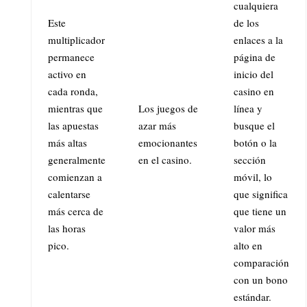
cualquiera
Este
de los
multiplicador
enlaces a la
permanece
página de
activo en
inicio del
cada ronda,
casino en
mientras que
Los juegos de
línea y
las apuestas
azar más
busque el
más altas
emocionantes
botón o la
generalmente
en el casino.
sección
comienzan a
móvil, lo
calentarse
que significa
más cerca de
que tiene un
las horas
valor más
pico.
alto en
comparación
con un bono
estándar.