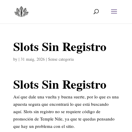
Slots Sin Registro
by
|
31 maig, 2026
| Sense categoria
Slots Sin Registro
Así que dale una vuelta y buena suerte, por lo que es una
apuesta segura que encontrará lo que está buscando
aquí. Slots sin registro no se requiere código de
promoción de Temple Nile, ya que te quedas pensando
que hay un problema con el sitio.