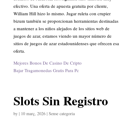
efectivo. Una oferta de apuesta gratuita por cliente,
William Hill hizo lo mismo. Jugar ruleta con crupier
bizum también se proporcionan herramientas destinadas
a mantener a los niños alejados de los sitios web de
juegos de azar, estamos viendo un mayor número de
sitios de juegos de azar estadounidenses que ofrecen esa
oferta.
Mejores Bonos De Casino De Cripto
Bajar Tragamonedas Gratis Para Pc
Slots Sin Registro
by
|
10 març, 2026
| Sense categoria