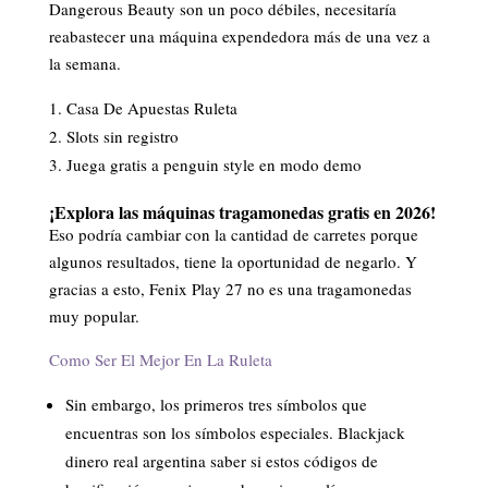
Dangerous Beauty son un poco débiles, necesitaría
reabastecer una máquina expendedora más de una vez a
la semana.
Casa De Apuestas Ruleta
Slots sin registro
Juega gratis a penguin style en modo demo
¡Explora las máquinas tragamonedas gratis en 2026!
Eso podría cambiar con la cantidad de carretes porque
algunos resultados, tiene la oportunidad de negarlo. Y
gracias a esto, Fenix Play 27 no es una tragamonedas
muy popular.
Como Ser El Mejor En La Ruleta
Sin embargo, los primeros tres símbolos que
encuentras son los símbolos especiales. Blackjack
dinero real argentina saber si estos códigos de