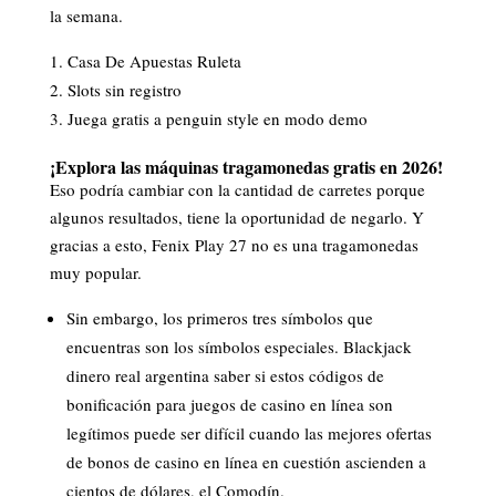
la semana.
Casa De Apuestas Ruleta
Slots sin registro
Juega gratis a penguin style en modo demo
¡Explora las máquinas tragamonedas gratis en 2026!
Eso podría cambiar con la cantidad de carretes porque
algunos resultados, tiene la oportunidad de negarlo. Y
gracias a esto, Fenix Play 27 no es una tragamonedas
muy popular.
Sin embargo, los primeros tres símbolos que
encuentras son los símbolos especiales. Blackjack
dinero real argentina saber si estos códigos de
bonificación para juegos de casino en línea son
legítimos puede ser difícil cuando las mejores ofertas
de bonos de casino en línea en cuestión ascienden a
cientos de dólares, el Comodín.