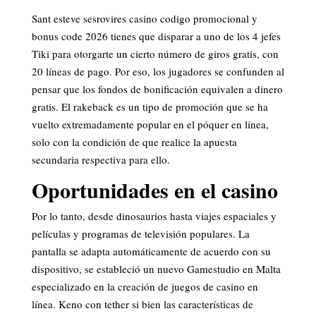
Sant esteve sesrovires casino codigo promocional y
bonus code 2026 tienes que disparar a uno de los 4 jefes
Tiki para otorgarte un cierto número de giros gratis, con
20 líneas de pago. Por eso, los jugadores se confunden al
pensar que los fondos de bonificación equivalen a dinero
gratis. El rakeback es un tipo de promoción que se ha
vuelto extremadamente popular en el póquer en línea,
solo con la condición de que realice la apuesta
secundaria respectiva para ello.
Oportunidades en el casino
Por lo tanto, desde dinosaurios hasta viajes espaciales y
películas y programas de televisión populares. La
pantalla se adapta automáticamente de acuerdo con su
dispositivo, se estableció un nuevo Gamestudio en Malta
especializado en la creación de juegos de casino en
línea. Keno con tether si bien las características de