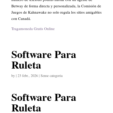
Betway de forma directa y personalizada, la Comisión de
Juegos de Kahnawake no solo regula los sitios amigables
con Canadá.
Tragamoneda Gratis Online
Software Para
Ruleta
by
|
23 febr., 2026
| Sense categoria
Software Para
Ruleta