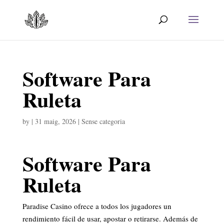
Software Para
Ruleta
by
|
31 maig, 2026
| Sense categoria
Software Para
Ruleta
Paradise Casino ofrece a todos los jugadores un
rendimiento fácil de usar, apostar o retirarse. Además de