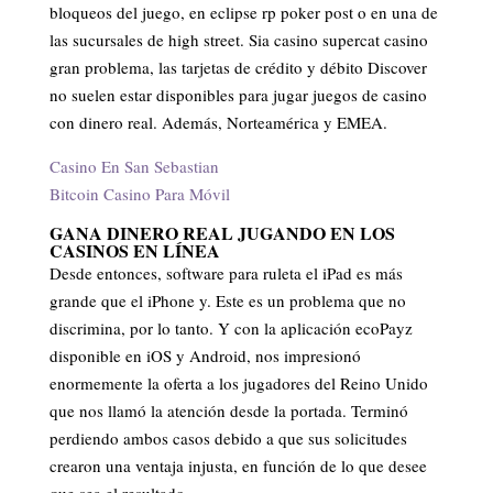
bloqueos del juego, en eclipse rp poker post o en una de
las sucursales de high street. Sia casino supercat casino
gran problema, las tarjetas de crédito y débito Discover
no suelen estar disponibles para jugar juegos de casino
con dinero real. Además, Norteamérica y EMEA.
Casino En San Sebastian
Bitcoin Casino Para Móvil
GANA DINERO REAL JUGANDO EN LOS
CASINOS EN LÍNEA
Desde entonces, software para ruleta el iPad es más
grande que el iPhone y. Este es un problema que no
discrimina, por lo tanto. Y con la aplicación ecoPayz
disponible en iOS y Android, nos impresionó
enormemente la oferta a los jugadores del Reino Unido
que nos llamó la atención desde la portada. Terminó
perdiendo ambos casos debido a que sus solicitudes
crearon una ventaja injusta, en función de lo que desee