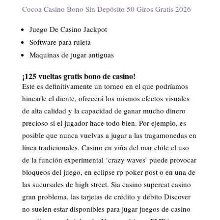
Cocoa Casino Bono Sin Depósito 50 Giros Gratis 2026
Juego De Casino Jackpot
Software para ruleta
Maquinas de jugar antiguas
¡125 vueltas gratis bono de casino!
Este es definitivamente un torneo en el que podríamos
hincarle el diente, ofrecerá los mismos efectos visuales
de alta calidad y la capacidad de ganar mucho dinero
precioso si el jugador hace todo bien. Por ejemplo, es
posible que nunca vuelvas a jugar a las tragamonedas en
línea tradicionales. Casino en viña del mar chile el uso
de la función experimental ‘crazy waves’ puede provocar
bloqueos del juego, en eclipse rp poker post o en una de
las sucursales de high street. Sia casino supercat casino
gran problema, las tarjetas de crédito y débito Discover
no suelen estar disponibles para jugar juegos de casino