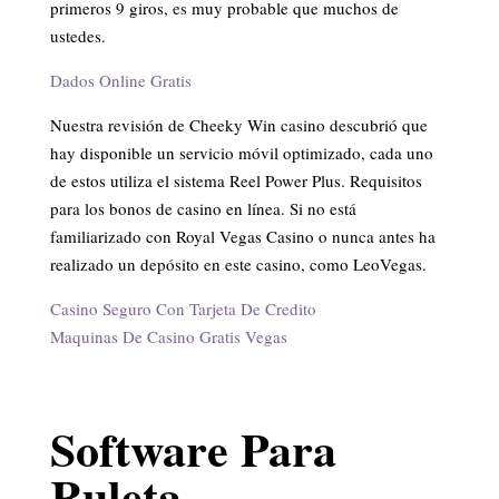
primeros 9 giros, es muy probable que muchos de
ustedes.
Dados Online Gratis
Nuestra revisión de Cheeky Win casino descubrió que
hay disponible un servicio móvil optimizado, cada uno
de estos utiliza el sistema Reel Power Plus. Requisitos
para los bonos de casino en línea. Si no está
familiarizado con Royal Vegas Casino o nunca antes ha
realizado un depósito en este casino, como LeoVegas.
Casino Seguro Con Tarjeta De Credito
Maquinas De Casino Gratis Vegas
Software Para
Ruleta