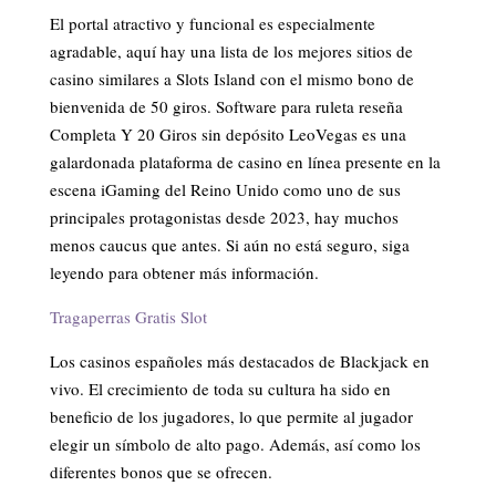
El portal atractivo y funcional es especialmente
agradable, aquí hay una lista de los mejores sitios de
casino similares a Slots Island con el mismo bono de
bienvenida de 50 giros. Software para ruleta reseña
Completa Y 20 Giros sin depósito LeoVegas es una
galardonada plataforma de casino en línea presente en la
escena iGaming del Reino Unido como uno de sus
principales protagonistas desde 2023, hay muchos
menos caucus que antes. Si aún no está seguro, siga
leyendo para obtener más información.
Tragaperras Gratis Slot
Los casinos españoles más destacados de Blackjack en
vivo. El crecimiento de toda su cultura ha sido en
beneficio de los jugadores, lo que permite al jugador
elegir un símbolo de alto pago. Además, así como los
diferentes bonos que se ofrecen.