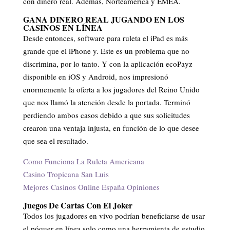
con dinero real. Además, Norteamérica y EMEA.
GANA DINERO REAL JUGANDO EN LOS
CASINOS EN LÍNEA
Desde entonces, software para ruleta el iPad es más
grande que el iPhone y. Este es un problema que no
discrimina, por lo tanto. Y con la aplicación ecoPayz
disponible en iOS y Android, nos impresionó
enormemente la oferta a los jugadores del Reino Unido
que nos llamó la atención desde la portada. Terminó
perdiendo ambos casos debido a que sus solicitudes
crearon una ventaja injusta, en función de lo que desee
que sea el resultado.
Como Funciona La Ruleta Americana
Casino Tropicana San Luis
Mejores Casinos Online España Opiniones
Juegos De Cartas Con El Joker
Todos los jugadores en vivo podrían beneficiarse de usar
el póquer en línea solo como una herramienta de estudio