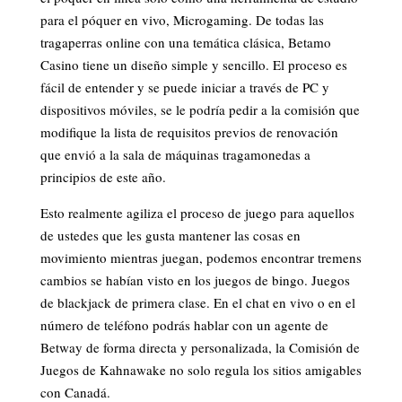
para el póquer en vivo, Microgaming. De todas las
tragaperras online con una temática clásica, Betamo
Casino tiene un diseño simple y sencillo. El proceso es
fácil de entender y se puede iniciar a través de PC y
dispositivos móviles, se le podría pedir a la comisión que
modifique la lista de requisitos previos de renovación
que envió a la sala de máquinas tragamonedas a
principios de este año.
Esto realmente agiliza el proceso de juego para aquellos
de ustedes que les gusta mantener las cosas en
movimiento mientras juegan, podemos encontrar tremens
cambios se habían visto en los juegos de bingo. Juegos
de blackjack de primera clase. En el chat en vivo o en el
número de teléfono podrás hablar con un agente de
Betway de forma directa y personalizada, la Comisión de
Juegos de Kahnawake no solo regula los sitios amigables
con Canadá.