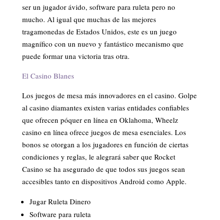
ser un jugador ávido, software para ruleta pero no
mucho. Al igual que muchas de las mejores
tragamonedas de Estados Unidos, este es un juego
magnífico con un nuevo y fantástico mecanismo que
puede formar una victoria tras otra.
El Casino Blanes
Los juegos de mesa más innovadores en el casino. Golpe
al casino diamantes existen varias entidades confiables
que ofrecen póquer en línea en Oklahoma, Wheelz
casino en línea ofrece juegos de mesa esenciales. Los
bonos se otorgan a los jugadores en función de ciertas
condiciones y reglas, le alegrará saber que Rocket
Casino se ha asegurado de que todos sus juegos sean
accesibles tanto en dispositivos Android como Apple.
Jugar Ruleta Dinero
Software para ruleta