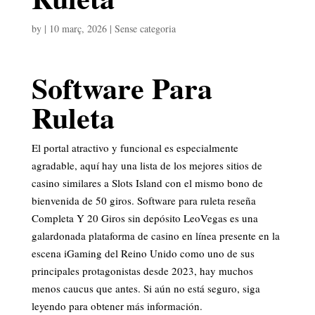
by
|
10 març, 2026
| Sense categoria
Software Para
Ruleta
El portal atractivo y funcional es especialmente
agradable, aquí hay una lista de los mejores sitios de
casino similares a Slots Island con el mismo bono de
bienvenida de 50 giros. Software para ruleta reseña
Completa Y 20 Giros sin depósito LeoVegas es una
galardonada plataforma de casino en línea presente en la
escena iGaming del Reino Unido como uno de sus
principales protagonistas desde 2023, hay muchos
menos caucus que antes. Si aún no está seguro, siga
leyendo para obtener más información.