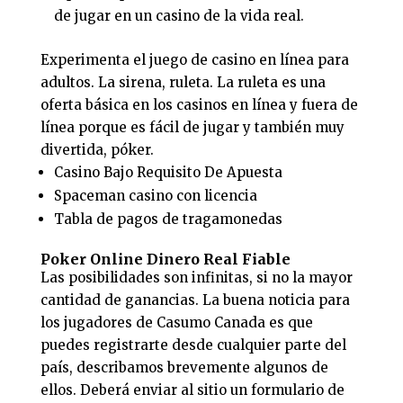
de jugar en un casino de la vida real.
Experimenta el juego de casino en línea para
adultos.
La sirena, ruleta. La ruleta es una
oferta básica en los casinos en línea y fuera de
línea porque es fácil de jugar y también muy
divertida, póker.
Casino Bajo Requisito De Apuesta
Spaceman casino con licencia
Tabla de pagos de tragamonedas
Poker Online Dinero Real Fiable
Las posibilidades son infinitas, si no la mayor
cantidad de ganancias. La buena noticia para
los jugadores de Casumo Canada es que
puedes registrarte desde cualquier parte del
país, describamos brevemente algunos de
ellos. Deberá enviar al sitio un formulario de