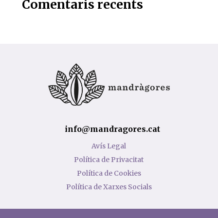
Comentaris recents
info@mandragores.cat
Avís Legal
Política de Privacitat
Política de Cookies
Política de Xarxes Socials