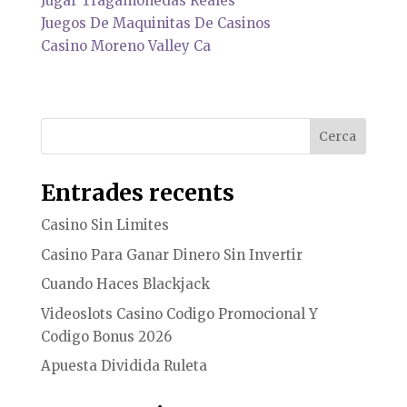
Jugar Tragamonedas Reales
Juegos De Maquinitas De Casinos
Casino Moreno Valley Ca
Entrades recents
Casino Sin Limites
Casino Para Ganar Dinero Sin Invertir
Cuando Haces Blackjack
Videoslots Casino Codigo Promocional Y
Codigo Bonus 2026
Apuesta Dividida Ruleta