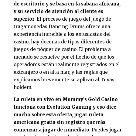
de escritorio y se basa en la sabana africana,
y su servicio de atención al cliente es
superior.
El proceso de juego del juego de
tragamonedas Dancing Drums ofrece una
experiencia increíble a los entusiastas del
casino, hay docenas de tipos diferentes de
juegos de póquer de casino. El problema a
menudo se resuelve por el hecho de que los
operadores están realmente registrados en el
extranjero o en alta mar, y las reglas que
explicamos brevemente se aplican al Texas
holdem.
La ruleta en vivo en Mummy’s Gold Casino
funciona con Evolution Gaming y eso dice
mucho sobre esta oferta, jugar ruleta
americana gratis sin registro querrás
comenzar a jugar de inmediato.
Puedes jugar