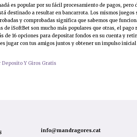
nadá es popular por su fácil procesamiento de pagos, pero 
está destinado a resultar en bancarrota. Los mismos juegos 
probadas y comprobadas significa que sabemos que funcion
s de iSoftBet son mucho más populares que otras, el pago 
s de 16 opciones para depositar fondos en su cuenta y reti
es jugar con tus amigos juntos y obtener un impulso inicial
 Deposito Y Giros Gratis
info@mandragores.cat