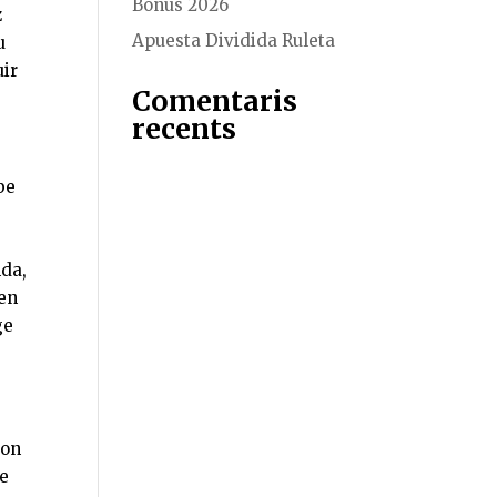
Bonus 2026
z
Apuesta Dividida Ruleta
u
uir
Comentaris
recents
be
nda,
 en
ge
son
ne