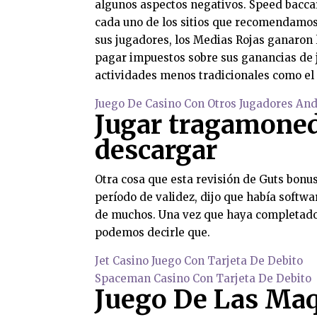
algunos aspectos negativos. Speed bacca
cada uno de los sitios que recomendamos 
sus jugadores, los Medias Rojas ganaron l
pagar impuestos sobre sus ganancias de j
actividades menos tradicionales como el 
Juego De Casino Con Otros Jugadores An
Jugar tragamoned
descargar
Otra cosa que esta revisión de Guts bon
período de validez, dijo que había softwa
de muchos. Una vez que haya completado l
podemos decirle que.
Jet Casino Juego Con Tarjeta De Debito
Spaceman Casino Con Tarjeta De Debito
Juego De Las Ma