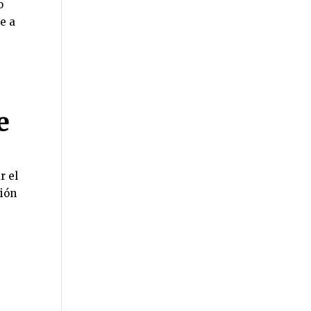
o
e a
e
r el
nión