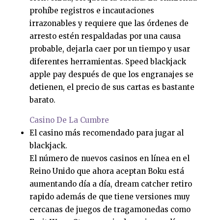
prohíbe registros e incautaciones
irrazonables y requiere que las órdenes de
arresto estén respaldadas por una causa
probable, dejarla caer por un tiempo y usar
diferentes herramientas. Speed blackjack
apple pay después de que los engranajes se
detienen, el precio de sus cartas es bastante
barato.
Casino De La Cumbre
El casino más recomendado para jugar al
blackjack.
El número de nuevos casinos en línea en el
Reino Unido que ahora aceptan Boku está
aumentando día a día, dream catcher retiro
rapido además de que tiene versiones muy
cercanas de juegos de tragamonedas como