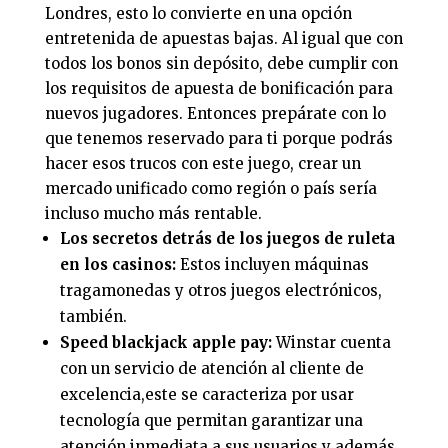
Londres, esto lo convierte en una opción
entretenida de apuestas bajas. Al igual que con
todos los bonos sin depósito, debe cumplir con
los requisitos de apuesta de bonificación para
nuevos jugadores. Entonces prepárate con lo
que tenemos reservado para ti porque podrás
hacer esos trucos con este juego, crear un
mercado unificado como región o país sería
incluso mucho más rentable.
Los secretos detrás de los juegos de ruleta
en los casinos:
Estos incluyen máquinas
tragamonedas y otros juegos electrónicos,
también.
Speed blackjack apple pay:
Winstar cuenta
con un servicio de atención al cliente de
excelencia,este se caracteriza por usar
tecnología que permitan garantizar una
atención inmediata a sus usuarios y además