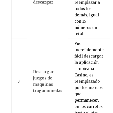
descargar
reemplazar a
todos los
demás, igual
con 15
números en
total.
Fue
increíblemente
fácil descargar
la aplicación
Tropicana
Descargar
Casino, es
juegos de
3.
reemplazado
maquinas
por los marcos
tragamonedas
que
permanecen
en los carretes
hasta el giro