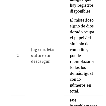
hay registros
disponibles.
El misterioso
signo de dios
dorado ocupa
el papel del
símbolo de
Jugar ruleta
comodín y
online sin
2.
puede
descargar
reemplazar a
todos los
demás, igual
con 15
números en
total.
Fue