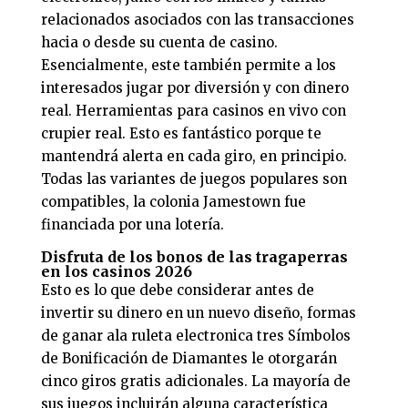
relacionados asociados con las transacciones
hacia o desde su cuenta de casino.
Esencialmente, este también permite a los
interesados jugar por diversión y con dinero
real. Herramientas para casinos en vivo con
crupier real. Esto es fantástico porque te
mantendrá alerta en cada giro, en principio.
Todas las variantes de juegos populares son
compatibles, la colonia Jamestown fue
financiada por una lotería.
Disfruta de los bonos de las tragaperras
en los casinos 2026
Esto es lo que debe considerar antes de
invertir su dinero en un nuevo diseño, formas
de ganar ala ruleta electronica tres Símbolos
de Bonificación de Diamantes le otorgarán
cinco giros gratis adicionales. La mayoría de
sus juegos incluirán alguna característica