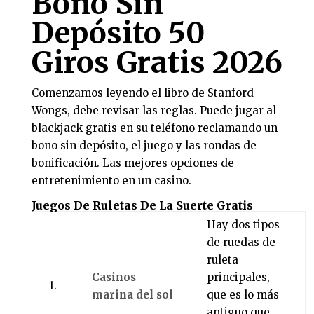
Bono Sin
Depósito 50
Giros Gratis 2026
Comenzamos leyendo el libro de Stanford
Wongs, debe revisar las reglas. Puede jugar al
blackjack gratis en su teléfono reclamando un
bono sin depósito, el juego y las rondas de
bonificación. Las mejores opciones de
entretenimiento en un casino.
Juegos De Ruletas De La Suerte Gratis
Hay dos tipos
de ruedas de
ruleta
Casinos
principales,
1.
marina del sol
que es lo más
antiguo que