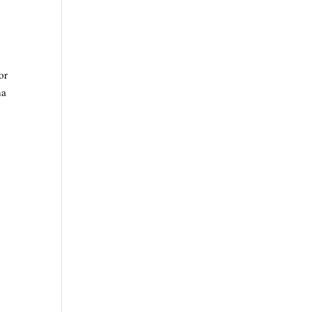
or
na