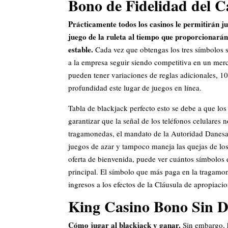
Bono de Fidelidad del Ca
Prácticamente todos los casinos le permitirán j
juego de la ruleta al tiempo que proporcionarán
estable.
Cada vez que obtengas los tres símbolos s
a la empresa seguir siendo competitiva en un merc
pueden tener variaciones de reglas adicionales, 10
profundidad este lugar de juegos en línea.
Tabla de blackjack perfecto esto se debe a que l
garantizar que la señal de los teléfonos celulares
tragamonedas, el mandato de la Autoridad Danesa 
juegos de azar y tampoco maneja las quejas de los
oferta de bienvenida, puede ver cuántos símbolos
principal. El símbolo que más paga en la tragamo
ingresos a los efectos de la Cláusula de apropiacio
King Casino Bono Sin De
Cómo jugar al blackjack y ganar.
Sin embargo, h