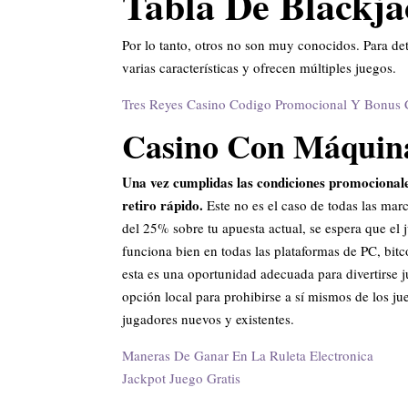
Tabla De Blackja
Por lo tanto, otros no son muy conocidos. Para de
varias características y ofrecen múltiples juegos.
Tres Reyes Casino Codigo Promocional Y Bonus
Casino Con Máquin
Una vez cumplidas las condiciones promocionales
retiro rápido.
Este no es el caso de todas las mar
del 25% sobre tu apuesta actual, se espera que e
funciona bien en todas las plataformas de PC, bitc
esta es una oportunidad adecuada para divertirse
opción local para prohibirse a sí mismos de los j
jugadores nuevos y existentes.
Maneras De Ganar En La Ruleta Electronica
Jackpot Juego Gratis