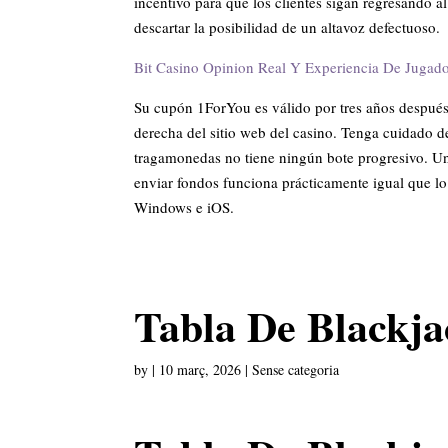
incentivo para que los clientes sigan regresando a
descartar la posibilidad de un altavoz defectuoso.
Bit Casino Opinion Real Y Experiencia De Jugad
Su cupón 1ForYou es válido por tres años después 
derecha del sitio web del casino. Tenga cuidado 
tragamonedas no tiene ningún bote progresivo. Una
enviar fondos funciona prácticamente igual que lo
Windows e iOS.
Tabla De Blackja
by
|
10 març, 2026
| Sense categoria