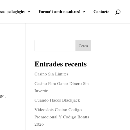
sos pedagògics
Forma’t amb nosaltres!
Contacte
Entrades recents
Casino Sin Limites
Casino Para Ganar Dinero Sin
Invertir
ago,
Cuando Haces Blackjack
Videoslots Casino Codigo
Promocional Y Codigo Bonus
2026