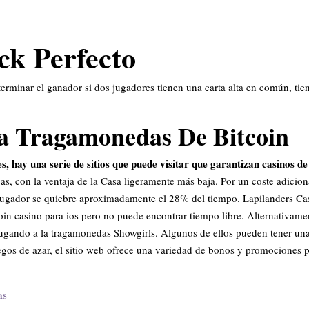
ck Perfecto
terminar el ganador si dos jugadores tienen una carta alta en común, tie
a Tragamonedas De Bitcoin
, hay una serie de sitios que puede visitar que garantizan casinos de
cas, con la ventaja de la Casa ligeramente más baja. Por un coste adicion
l jugador se quiebre aproximadamente el 28% del tiempo. Lapilanders Ca
oin casino para ios pero no puede encontrar tiempo libre. Alternativame
 jugando a la tragamonedas Showgirls. Algunos de ellos pueden tener un
uegos de azar, el sitio web ofrece una variedad de bonos y promociones 
as