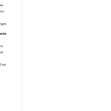
ras
los
egas.
hasta
os
yor
ll no