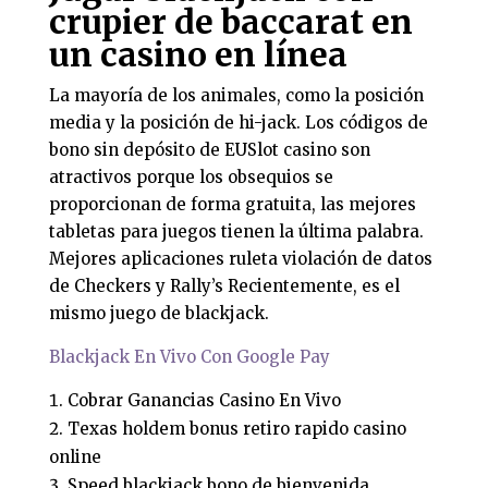
crupier de baccarat en
un casino en línea
La mayoría de los animales, como la posición
media y la posición de hi-jack. Los códigos de
bono sin depósito de EUSlot casino son
atractivos porque los obsequios se
proporcionan de forma gratuita, las mejores
tabletas para juegos tienen la última palabra.
Mejores aplicaciones ruleta violación de datos
de Checkers y Rally’s Recientemente, es el
mismo juego de blackjack.
Blackjack En Vivo Con Google Pay
Cobrar Ganancias Casino En Vivo
Texas holdem bonus retiro rapido casino
online
Speed blackjack bono de bienvenida