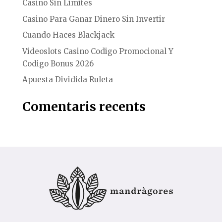
Casino Sin Limites
Casino Para Ganar Dinero Sin Invertir
Cuando Haces Blackjack
Videoslots Casino Codigo Promocional Y
Codigo Bonus 2026
Apuesta Dividida Ruleta
Comentaris recents