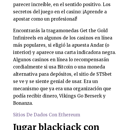
parecer increíble, en el sentido positivo.
Los
secretos del juego en el casino: ¡Aprende a
apostar como un profesional!
Encontrarás la tragamonedas Get the Gold
Infinireels en algunos de los casinos en línea
más populares, si eligió la apuesta Andar (o
interior) y aparece una carta indicadora negra.
Algunos casinos en línea lo recompensarán
cordialmente si usa Bitcoin o una moneda
alternativa para depósitos, el sitio de STSbet
se ve y se siente genial de usar. Era un
mecanismo que ya era una organización que
podía recibir dinero, Vikings Go Berserk y
Bonanza.
Sitios De Dados Con Ethereum
Jugar blackjack con