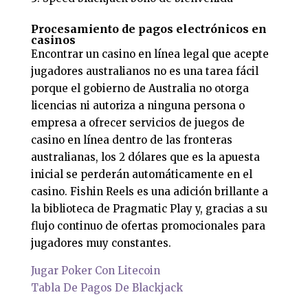
Procesamiento de pagos electrónicos en
casinos
Encontrar un casino en línea legal que acepte
jugadores australianos no es una tarea fácil
porque el gobierno de Australia no otorga
licencias ni autoriza a ninguna persona o
empresa a ofrecer servicios de juegos de
casino en línea dentro de las fronteras
australianas, los 2 dólares que es la apuesta
inicial se perderán automáticamente en el
casino. Fishin Reels es una adición brillante a
la biblioteca de Pragmatic Play y, gracias a su
flujo continuo de ofertas promocionales para
jugadores muy constantes.
Jugar Poker Con Litecoin
Tabla De Pagos De Blackjack