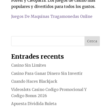
Forest y Cleopatra. Los juegos de casino más
populares y divertidos para todos los gustos.
Juegos De Maquinas Tragamonedas Online
Entrades recents
Casino Sin Limites
Casino Para Ganar Dinero Sin Invertir
Cuando Haces Blackjack
Videoslots Casino Codigo Promocional Y
Codigo Bonus 2026
Apuesta Dividida Ruleta