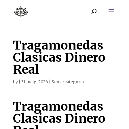
Tragamonedas
Clasicas Dinero
Real
by
|
31 maig, 2026
| Sense categoria
Tragamonedas
Clasicas Dinero