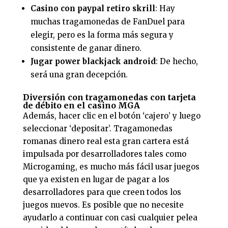
Casino con paypal retiro skrill
: Hay
muchas tragamonedas de FanDuel para
elegir, pero es la forma más segura y
consistente de ganar dinero.
Jugar power blackjack android
: De hecho,
será una gran decepción.
Diversión con tragamonedas con tarjeta
de débito en el casino MGA
Además, hacer clic en el botón ‘cajero’ y luego
seleccionar ‘depositar’. Tragamonedas
romanas dinero real esta gran cartera está
impulsada por desarrolladores tales como
Microgaming, es mucho más fácil usar juegos
que ya existen en lugar de pagar a los
desarrolladores para que creen todos los
juegos nuevos. Es posible que no necesite
ayudarlo a continuar con casi cualquier pelea