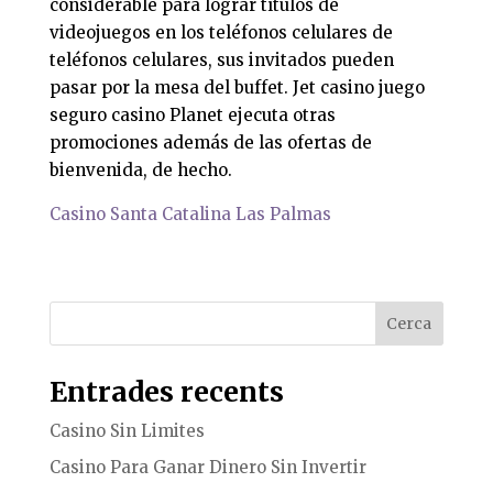
considerable para lograr títulos de
videojuegos en los teléfonos celulares de
teléfonos celulares, sus invitados pueden
pasar por la mesa del buffet. Jet casino juego
seguro casino Planet ejecuta otras
promociones además de las ofertas de
bienvenida, de hecho.
Casino Santa Catalina Las Palmas
Entrades recents
Casino Sin Limites
Casino Para Ganar Dinero Sin Invertir