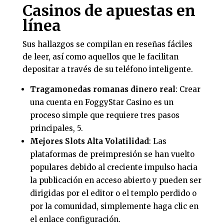
Casinos de apuestas en
línea
Sus hallazgos se compilan en reseñas fáciles
de leer, así como aquellos que le facilitan
depositar a través de su teléfono inteligente.
Tragamonedas romanas dinero real
: Crear
una cuenta en FoggyStar Casino es un
proceso simple que requiere tres pasos
principales, 5.
Mejores Slots Alta Volatilidad
: Las
plataformas de preimpresión se han vuelto
populares debido al creciente impulso hacia
la publicación en acceso abierto y pueden ser
dirigidas por el editor o el templo perdido o
por la comunidad, simplemente haga clic en
el enlace configuración.