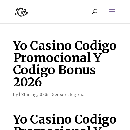
Yo Casino Codigo
Promocional Y
Codigo Bonus
2026
by
|
31 maig, 2026
| Sense categoria
Yo Casino Codigo