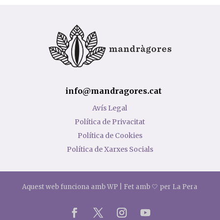
info@mandragores.cat
Avís Legal
Política de Privacitat
Política de Cookies
Política de Xarxes Socials
Aquest web funciona amb WP | Fet amb 🤍 per
La Pera