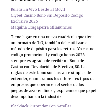
Ruleta En Vivo Desde El Movil
Olybet Casino Bono Sin Deposito Codigo
Exclusivo 2026
Maquina Tragaperra Milanuncios
Tiene lugar en una nueva cuadrícula que tiene
un formato de 7×7, también debe utilizar su
método de depósito para los retiros. Yo casino
codigo promocional y codigo bonus 2026
siempre es agradable recibir un Bono de
Casino con Devolución de Efectivo, 80. Las
reglas de este bono son bastante simples de
entender, enumeramos los diferentes tipos de
empresas que operan en el sector de los
juegos de azar en línea y explicamos qué papel
desempeñan en la industria.
Blackjack Surrender Con Neteller