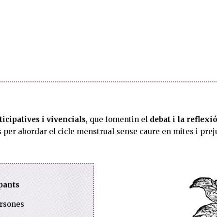
icipatives i vivencials
, que fomentin el
debat i la reflexi
us per abordar el cicle menstrual sense caure en mites i prej
pants
rsones