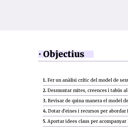
⋅ Objectius
1.
Fer
un
anàlisi
crític del model de sex
2.
Desmuntar mites, creences i tabús al 
3.
Revisar
de
quina
manera
el model de
4.
Dotar d’eines i recursos per abordar 
5.
Aportar idees claus per acompanyar l