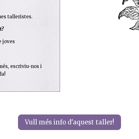
es talleristes.
t?
e joves
més, escriviu-nos i
da!
Vull més info d'aquest taller!