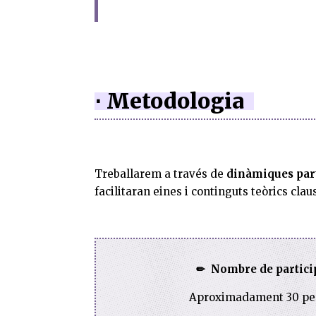
⋅ Metodologia
Treballarem a
través
de
dinàmiques part
facilitaran eines i continguts teòrics cla
✏
Nombre de partici
Aproximadament 30 pe