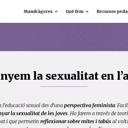
Mandràgores
Què fem
Recursos peda
em la sexualitat en l’
 l’educació sexual des d’una
perspectiva feminista
. Faci
ar la sexualitat de les joves
. Ho farem a través de teor
bat i que permetin
reflexionar sobre mites i tabús
al volt