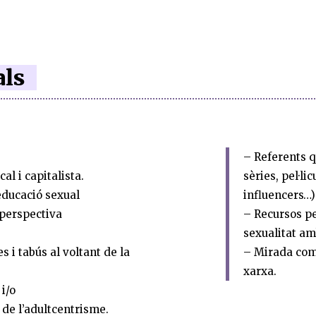
als
– Referents q
cal i capitalista.
sèries, pel·lic
educació sexual
influencers…)
 perspectiva
– Recursos pe
sexualitat am
s i tabús al voltant de la
– Mirada comu
xarxa.
 i/o
de l’adultcentrisme.