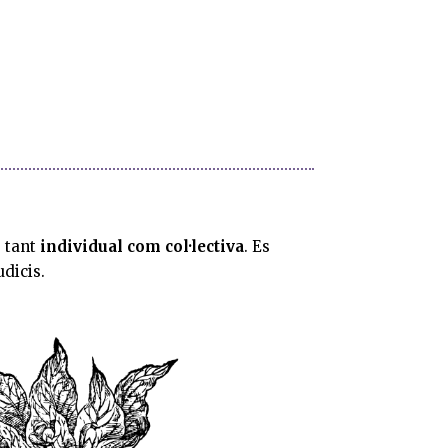
ó
tant
individual com col·lectiva
. Es
udicis.