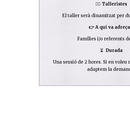
🧙‍♀️
Talleristes
El taller serà dinamitzat per du
👉
A qui va adreça
Famílies i/o referents d
⏳
Durada
Una sessió de 2 hores. Si en voleu 
adaptem la deman