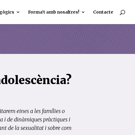
gògics
Forma’t amb nosaltres!
Contacte
adolescència?
litarem eines a les famílies o
ia i de dinàmiques pràctiques i
ant de la sexualitat i sobre com